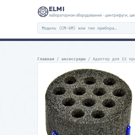
ELMI
лабораторное оборудование · центрифуги, ш
Главная
/
аксессуары
/ Адаптер для 12 пр